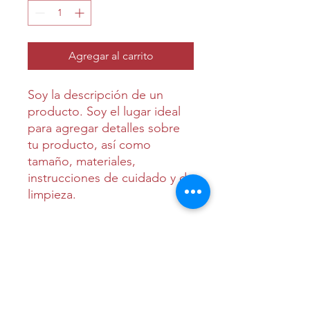
Agregar al carrito
Soy la descripción de un 
producto. Soy el lugar ideal 
para agregar detalles sobre 
tu producto, así como 
tamaño, materiales, 
instrucciones de cuidado y de 
limpieza.
INFORMACIÓN DE PRODUCTO
Soy la descripción de un producto.
POLÍTICA DE DEVOLUCIÓN Y
Soy el lugar ideal para agregar
REEMBOLSO
detalles sobre tu producto, así como